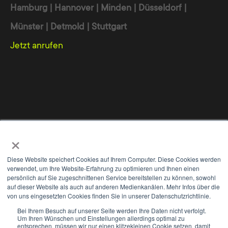
Hamburg | Hannover | Minden | Düsseldorf |
TYPO3, SEO, Social Media-Management,
etc.)
Münster | Detmold | Stuttgart
Jetzt anrufen
Unsere Kernkompetenz liegt darin, Ihre
individuellen Anforderungen zu erkennen und
diese in
wirkungsvolle Konzepte umzusetzen,
um fokussiert Ihre angestrebten Ziele zu
erreichen.
Werbeagentur
Online Marketing Agentur
Digitalagentur
×
Wir nutzen Cookies, um Ihnen die bestmögliche Nutzung unserer
Internet Agentur
Webdesign Agentur
TYPO3 Agentur
Webseite zu ermöglichen und unsere Kommunikation mit Ihnen zu
Diese Website speichert Cookies auf Ihrem Computer. Diese Cookies werden
verbessern. Wir berücksichtigen hierbei Ihre Präferenzen und
verwendet, um Ihre Website-Erfahrung zu optimieren und Ihnen einen
verarbeiten Daten für Marketing, Analytics und Personalisierung nur,
persönlich auf Sie zugeschnittenen Service bereitstellen zu können, sowohl
auf dieser Website als auch auf anderen Medienkanälen. Mehr Infos über die
wenn Sie uns durch Klicken auf 'Zustimmen und weiter' Ihr
von uns eingesetzten Cookies finden Sie in unserer Datenschutzrichtlinie.
Einverständnis geben. Sie können Ihre Einwilligung jederzeit mit
WE
+
Wirkung für die Zukunft widerrufen. Weitere Informationen zu den
Bei Ihrem Besuch auf unserer Seite werden Ihre Daten nicht verfolgt.
Um Ihren Wünschen und Einstellungen allerdings optimal zu
Cookies und Anpassungsmöglichkeiten finden Sie unter dem Button
Kontakt
Impressum
Datenschutz
AGB
Interdisziplinäres Expertenteam
entsprechen, müssen wir nur einen klitzekleinen Cookie setzen, damit