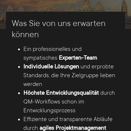
Was Sie von uns erwarten
können
BRUNS_digital
Ein professionelles und
Wir sind für Sie da
sympatisches
Experten-Team
Individuelle Lösungen
und erprobte
Gemeinsam mit Ihnen entwickeln wir Konzepte
Standards, die Ihre Zielgruppe lieben
und Digitalstrategien, sorgen für die
werden
Umsetzung, leisten technischen Support und
Höchste Entwicklungsqualität
durch
helfen Ihnen bei der Digitalisierung Ihrer
QM-Workflows schon im
Workflows in Ihrem Unternehmen in Münster
Entwicklungsprozess
und Umgebung.
Effiziente und transparente Abläufe
durch
agiles Projektmanagement