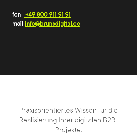
Wir lassen alle unnötigen Arbeitsschritte weg,
fon
+49 800 911 91 91
die für Ihr Projekt keinen Mehrwert schaffen.
mail
info@brunsdigital.de
Mit dieser Arbeitsweise sparen wir Ressourcen
und können Projekte so effizient wie möglich
umsetzen.
Praxisorientiertes Wissen für die
Experten für digitale
Realisierung Ihrer digitalen B2B-
Markenerlebnisse
Projekte: