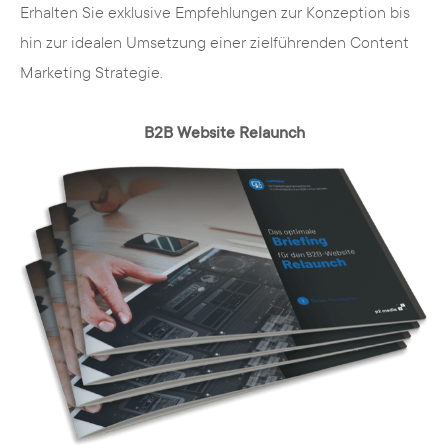
Erhalten Sie exklusive Empfehlungen zur Konzeption bis
zur Präsentation Ihrer Website auf
hin zur idealen Umsetzung einer zielführenden Content
den richtigen Portalen.
Marketing Strategie.
Durch gezielte Kampagnen können wir
B2B Website Relaunch
exakt Ihre
Zielgruppe erreichen und auch
potenzielle Neukunden
ansprechen.
Leistungen von unserer
Digitalagentur aus Münster