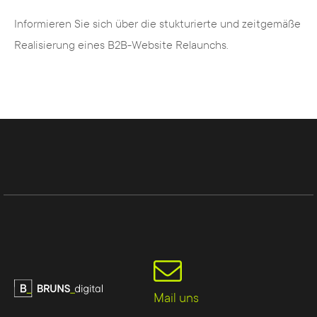
Unser breit aufgestelltes Experten-Team in
Informieren Sie sich über die stukturierte und zeitgemäße
Münster unterstützt Sie mit dem
Realisierung eines B2B-Website Relaunchs.
folgenden Leistungsangebot:
Strategie-Beratung für die digitale
Aufstellung Ihres Unternehmens und Ihrer
Projekte in Münster
Konzepterstellung für digitales Marketing
und Kommunikationslösungen für Ihre
Kanäle
Web Entwicklung, Webmarketing,
Webdesign und Web Support aus einer
Hand für E-Commerce und Websites
Workshops zur Schulung Ihrer
Mail uns
Mitarbeitenden in Digitalthemen (z.B.