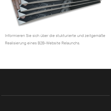
Grafik- und Webdesign:
individuell, modern
und ansprechend für die Zielgruppe
SEM:
Suchmaschinenoptimierung (SEO)
und Google AdWords (SEA)
Hochwertige Inhalte:
Texte, Fotografie,
Informieren Sie sich über die stukturierte und zeitgemäße
Infografiken und Videos
Realisierung eines B2B-Website Relaunchs.
Kampagnen:
Online- oder auch
Printkampagnen
Kommunikation:
Entwicklung einer
maßgeschneiderten Ansprache
Programmierung:
Neueste Techniken,
TYPO3 CMS, Magento Shopsysteme –
alles natürlich im responsiven Design
Gestaltung:
Online (z.B. Landingpages) und
Offline (z.B. neues Logo bzw. Corporate