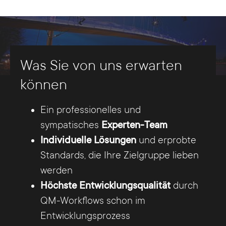
Was Sie von uns erwarten
können
Wir betrachten Werbung
Ein professionelles und
ganzheitlich
sympatisches
Experten-Team
Individuelle Lösungen
und erprobte
Webdesign, Grafikdesign, Fotografie,
Standards, die Ihre Zielgruppe lieben
Videoproduktion, TYPO3 CMS Programmierung,
werden
Werbe-Kommunikation, Online-Marketing,
Höchste Entwicklungsqualität
durch
Social Media-Marketing (Facebook, Google),
QM-Workflows schon im
Suchmaschinenmarketing, Corporate-Branding
Entwicklungsprozess
und Texterstellung sind Teilbereiche unserer