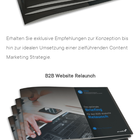
Kunden mit. Zusätzlich investieren wir in
die intensive thematische Einarbeitung in
jedes Projekt, um unser Wissen
kontinuierlich auszubauen und neue
Möglichkeiten zu entwickeln.
Erhalten Sie exklusive Empfehlungen zur Konzeption bis
hin zur idealen Umsetzung einer zielführenden Content
Marketing Strategie.
B2B Website Relaunch
Interdisziplinäres Team
Unser Team besteht aus Experten aus
folgenden Bereichen mit den Schwerpunkten: