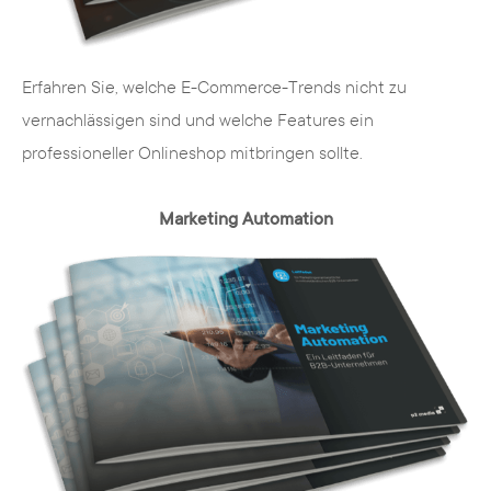
Zielgruppengerichtete Marketing-
Projekte
Erfahren Sie, welche E-Commerce-Trends nicht zu
Vom Design eines Flyers oder einer
vernachlässigen sind und welche Features ein
Broschüre über die Usability einer Website
professioneller Onlineshop mitbringen sollte.
bis hin zur Ansprache in der Presse oder
aufmerksamkeitsstarker Anzeigen für Jobs
Marketing Automation
und offene Stellen, findet unsere Agentur
durchdachte und professionelle Lösungen
für jede Zielgruppe. Innovationen und
Kreativität sind ebenso wie Controlling und
Zielgruppenanalysen die solide Basis
unserer Marketing-Projekte. Dadurch
erhält jeder Kunde von uns eine eigene,
individuelle Kreation.