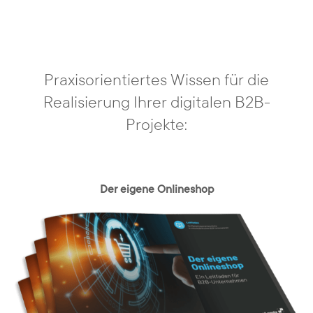
entwickeln nicht nur Websites nach den
neuesten Standards, sondern kreieren für jedes
Projekt eine langfristige, einzigartige und
Praxisorientiertes Wissen für die
nachhaltige Online-Strategie.
Realisierung Ihrer digitalen B2B-
Projekte:
Beginnend bei der Zielsetzung, dem Webdesign
über die spezifische TYPO3- oder Magento-
Programmierung bis zur Betreuung und
Optimierung Ihrer Website für Suchmaschinen
Der eigene Onlineshop
garantiert unsere Agentur hochwertige
Lösungen aus einer Hand. Eine Internetagentur
– ein Ansprechpartner – keine Umwege oder
Kommunikationsschwierigkeiten.
Wir entwickeln gemeinsam mit unseren