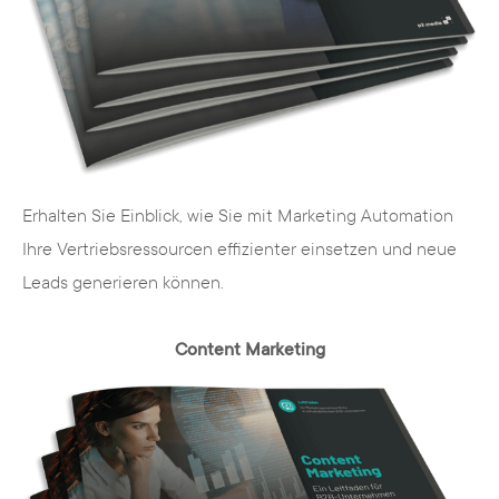
Individuelle Konzeption
In unserer Agentur gibt es keine Lösungen
von der Stange. Sie haben einen Bedarf
und wir erarbeiten ein Konzept, das sich an
Erhalten Sie Einblick, wie Sie mit Marketing Automation
Ihren Anforderungen orientiert –
Ihre Vertriebsressourcen effizienter einsetzen und neue
individuell und speziell auf Ihre Bedürfnisse
Leads generieren können.
und die Ihrer Kunden zugeschnitten. Mit
dem Content-Management-System lässt
Content Marketing
sich Ihr Webauftritt unter
Berücksichtigung aller relevanten
Rahmenbedingungen exakt realisieren.