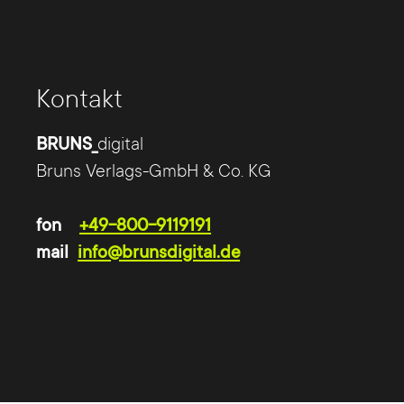
optimieren Inhalte – mit uns als Partner
erhalten Sie maßgeschneiderte Lösungen, die
exakt auf Ihre Zielgruppe ausgerichtet sind.
Kontakt
BRUNS_
digital
Bruns Verlags-GmbH & Co. KG
fon
+49-800-9119191
mail
info@brunsdigital.de
BRUNS_digital -
Internetagentur Köln
Die Internetagentur für Köln steht für Full-
Service und direkte Kommunikation. Wir