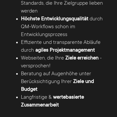
Standards, die Ihre Zielgruppe lieben
und Smartphone optimiert sind.
werden
Höchste Entwicklungsqualität
durch
Wir bieten Ihnen Lösungen aus einer Hand, von
QM-Workflows schon im
der Beratung und Konzeption über die
Entwicklungsprozess
Programmierung
– TYPO3 CMS und Magento
Effiziente und transparente Abläufe
E-Commerce – responsive Webdesign und
durch
agiles Projektmanagement
Suchmaschinenoptimierung (SEO)
bis zur
Webseiten, die Ihre
Ziele erreichen
-
kontinuierlichen Betreuung Ihrer Websites.
versprochen!
Ganz gleich, welchen Zweck Ihr Onlineauftritt
Beratung auf Augenhöhe unter
erfüllen soll und welche Ziele Ihr Unternehmen
Berücksichtigung Ihrer
Ziele und
verfolgt, wir stellen eine Beziehung zu Ihren
Budget
Kunden her und realisieren Ihre Ideen.
Langfristige &
wertebasierte
Zusammenarbeit
Viele Webagenturen aus Deutschland
entwickeln Konzepte, programmieren oder