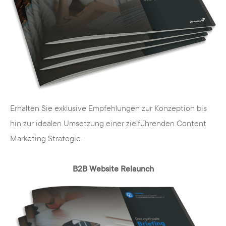
Resultate
Die auf TYPO3 CMS spezialisierte
Internetagentur für Köln bietet Ihren
Kunden hoch-professionelle technische
Resultate, die auf Ihr Unternehmen und
Erhalten Sie exklusive Empfehlungen zur Konzeption bis
Ihre Marken abgestimmt sind. Wir
hin zur idealen Umsetzung einer zielführenden Content
berücksichtigen die Wünsche unserer
Marketing Strategie.
Kunden in jedem Prozessschritt und
erarbeiten ein Konzept, das Ihre
B2B Website Relaunch
Nutzergruppe in den Focus setzt.