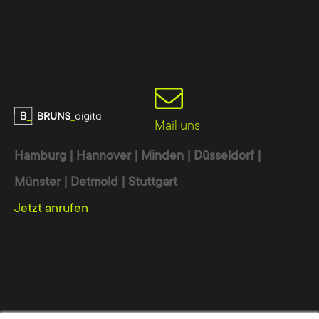
Interdisziplinäres Team
Die Kompetenzen und Fähigkeiten unserer
Mitarbeiter sind so verteilt, dass wir für jeden
Mail uns
Teilschritt einen Spezialisten besitzen:
Hamburg | Hannover | Minden | Düsseldorf |
Münster | Detmold | Stuttgart
Medienwissenschaftler
– Konzeption, Text,
Jetzt anrufen
Kommunikation und Online-Marketing-
Strategie
Informatiker und Entwickler
– TYPO3,
Magento und Wordpress Implementierung
Webdesigner
– Responsive Design und
Animationen