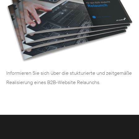
TYPO3 CMS
TYPO3 ist ein Open-Source Content-
Management-System. Neben der
technischen Vielfalt ist das System für den
Redakteur einfach zu bedienen. Es sind
keine tief greifenden Kenntnisse in den
Programmiersprachen Typoscript, PHP,
Informieren Sie sich über die stukturierte und zeitgemäße
CSS oder HTML notwendig, um die Inhalte
Realisierung eines B2B-Website Relaunchs.
zu pflegen. Darüber hinaus gibt es für Sie
als Unternehmen eine Reihe weiterer
Vorzüge.