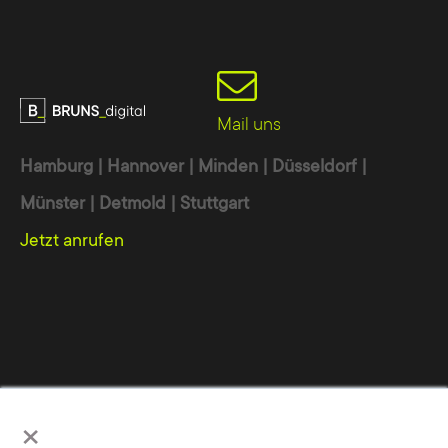
Mail uns
Hamburg | Hannover | Minden | Düsseldorf |
Münster | Detmold | Stuttgart
Jetzt anrufen
Werbeagentur
Online Marketing Agentur
Digitalagentur
×
Wir nutzen Cookies, um Ihnen die bestmögliche Nutzung unserer
Internet Agentur
Webdesign Agentur
TYPO3 Agentur