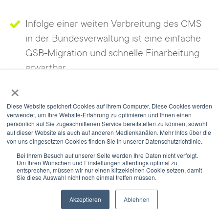
Infolge einer weiten Verbreitung des CMS
in der Bundesverwaltung ist eine einfache
GSB-Migration und schnelle Einarbeitung
erwartbar.
×
Wir nutzen Cookies, um Ihnen die bestmögliche Nutzung unserer
Der Long Term Support über 3 Jahre ist ein
Webseite zu ermöglichen und unsere Kommunikation mit Ihnen zu
Diese Website speichert Cookies auf Ihrem Computer. Diese Cookies werden
verbessern. Wir berücksichtigen hierbei Ihre Präferenzen und
wesentliches Merkmal für Stabilität und
verwendet, um Ihre Website-Erfahrung zu optimieren und Ihnen einen
verarbeiten Daten für Marketing, Analytics und Personalisierung nur,
persönlich auf Sie zugeschnittenen Service bereitstellen zu können, sowohl
Verlässlichkeit des TYPO3-CMS
auf dieser Website als auch auf anderen Medienkanälen. Mehr Infos über die
wenn Sie uns durch Klicken auf 'Zustimmen und weiter' Ihr
von uns eingesetzten Cookies finden Sie in unserer Datenschutzrichtlinie.
Einverständnis geben. Sie können Ihre Einwilligung jederzeit mit
Wirkung für die Zukunft widerrufen. Weitere Informationen zu den
Bei Ihrem Besuch auf unserer Seite werden Ihre Daten nicht verfolgt.
Um Ihren Wünschen und Einstellungen allerdings optimal zu
Cookies und Anpassungsmöglichkeiten finden Sie unter dem Button
entsprechen, müssen wir nur einen klitzekleinen Cookie setzen, damit
'Einstellungen'.
Sie diese Auswahl nicht noch einmal treffen müssen.
Diese Empfehlung hat besonderes
Gewicht, da der GSB laut ITZBund das
Akzeptieren
Ablehnen
Einstellungen
Alle akzeptieren
Content-Management-System (CMS) für
Newsletter
Select Modus