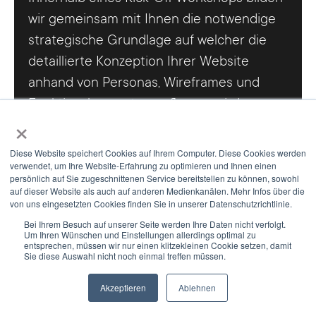
wir gemeinsam mit Ihnen die notwendige
strategische Grundlage auf welcher die
detaillierte Konzeption Ihrer Website
anhand von Personas, Wireframes und
Funktionskonzepten aufbauen wird.
×
Wir nutzen Cookies, um Ihnen die bestmögliche Nutzung unserer
Webseite zu ermöglichen und unsere Kommunikation mit Ihnen zu
Diese Website speichert Cookies auf Ihrem Computer. Diese Cookies werden
verbessern. Wir berücksichtigen hierbei Ihre Präferenzen und
verwendet, um Ihre Website-Erfahrung zu optimieren und Ihnen einen
verarbeiten Daten für Marketing, Analytics und Personalisierung nur,
persönlich auf Sie zugeschnittenen Service bereitstellen zu können, sowohl
auf dieser Website als auch auf anderen Medienkanälen. Mehr Infos über die
wenn Sie uns durch Klicken auf 'Zustimmen und weiter' Ihr
von uns eingesetzten Cookies finden Sie in unserer Datenschutzrichtlinie.
Einverständnis geben. Sie können Ihre Einwilligung jederzeit mit
Corporate Identity & Branding
Wirkung für die Zukunft widerrufen. Weitere Informationen zu den
Bei Ihrem Besuch auf unserer Seite werden Ihre Daten nicht verfolgt.
Um Ihren Wünschen und Einstellungen allerdings optimal zu
Cookies und Anpassungsmöglichkeiten finden Sie unter dem Button
Eine strategische Ausrichtung der Marke
entsprechen, müssen wir nur einen klitzekleinen Cookie setzen, damit
'Einstellungen'.
Sie diese Auswahl nicht noch einmal treffen müssen.
ist der Schlüssel für Ihren nachhaltigen
Unternehmenserfolg. Wir helfen Ihnen bei
Akzeptieren
Ablehnen
Einstellungen
Alle akzeptieren
der IST-Analyse und bilden das realistische
Newsletter
Select Modus