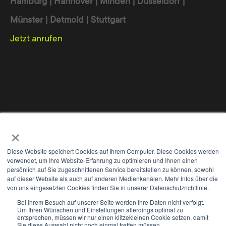
Hamburg | Hannover | Minden | Düsseldorf |
Münster | Detmold | Stuttgart
Jetzt anrufen
Werbeagentur
Online Marketing Agentur
Digitalagentur
×
Wir nutzen Cookies, um Ihnen die bestmögliche Nutzung unserer
Internet Agentur
Webdesign Agentur
TYPO3 Agentur
Webseite zu ermöglichen und unsere Kommunikation mit Ihnen zu
Diese Website speichert Cookies auf Ihrem Computer. Diese Cookies werden
verbessern. Wir berücksichtigen hierbei Ihre Präferenzen und
verwendet, um Ihre Website-Erfahrung zu optimieren und Ihnen einen
verarbeiten Daten für Marketing, Analytics und Personalisierung nur,
persönlich auf Sie zugeschnittenen Service bereitstellen zu können, sowohl
auf dieser Website als auch auf anderen Medienkanälen. Mehr Infos über die
wenn Sie uns durch Klicken auf 'Zustimmen und weiter' Ihr
von uns eingesetzten Cookies finden Sie in unserer Datenschutzrichtlinie.
Einverständnis geben. Sie können Ihre Einwilligung jederzeit mit
WE
+
Wirkung für die Zukunft widerrufen. Weitere Informationen zu den
Bei Ihrem Besuch auf unserer Seite werden Ihre Daten nicht verfolgt.
Um Ihren Wünschen und Einstellungen allerdings optimal zu
Cookies und Anpassungsmöglichkeiten finden Sie unter dem Button
Kontakt
Impressum
Datenschutz
AGB
entsprechen, müssen wir nur einen klitzekleinen Cookie setzen, damit
'Einstellungen'.
Sie diese Auswahl nicht noch einmal treffen müssen.