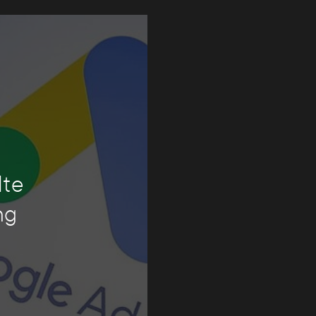
lte
ng