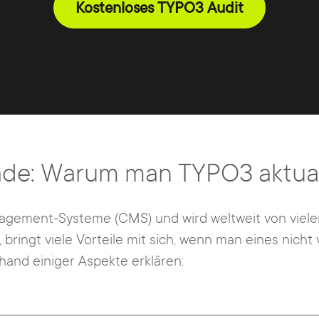
Kostenloses TYPO3 Audit
e: Warum man TYPO3 aktualis
agement-Systeme (CMS) und wird weltweit von viel
bringt viele Vorteile mit sich, wenn man eines nicht 
nhand einiger Aspekte erklären: