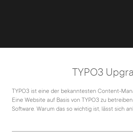
TYPO3 Upgrad
TYPO3 ist eine der bekanntesten Content-Man
Eine Website auf Basis von TYPO3 zu betreiben, 
Software. Warum das so wichtig ist, lässt sich a