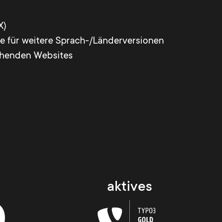
X)
te für weitere Sprach-/Länderversionen
tehenden Websites
aktives
0