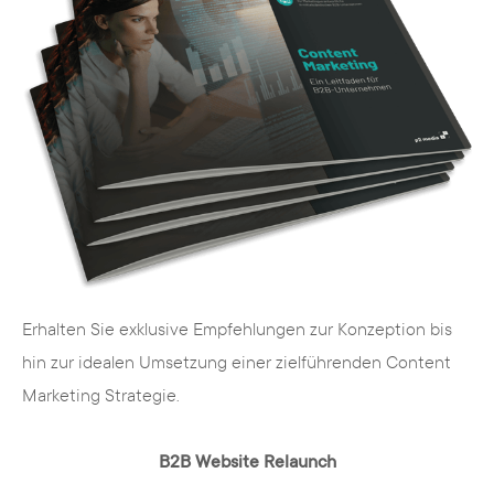
Online Marketing Dortmund –
die wichtigsten Disziplinen
Das zeitgemäße Online Marketing setzt sich
aus vielen Disziplinen zusammen. Je nach
Branche und Ihren Zielen im Online Marketing
lassen sich Schwerpunkte in einzelnen
Disziplinen setzen, um zum perfekten
Erhalten Sie exklusive Empfehlungen zur Konzeption bis
Marketing-Mix für Ihre Firma in Dortmund zu
hin zur idealen Umsetzung einer zielführenden Content
gelangen.
Marketing Strategie.
Im Folgenden lernen Sie die wichtigsten Online
B2B Website Relaunch
Marketing-Disziplinen kennen, die wir