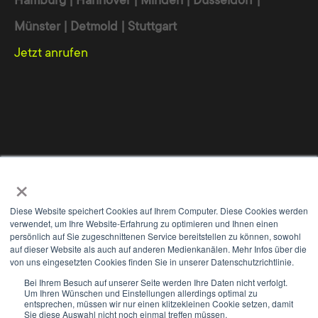
Suchmaschinen. Damit Ihre Homepage von
Münster | Detmold | Stuttgart
Google & Co als relevant erkannt und auf
Jetzt anrufen
der ersten Seite gelistet wird, bedarf es
eines professionellen
Suchmaschinenmarketings (SEM). Gerne
erstellen wir mit Ihnen einen
Maßnahmenplan oder schulen Sie in
diesem Bereich.
Werbeagentur
Online Marketing Agentur
Digitalagentur
×
Wir nutzen Cookies, um Ihnen die bestmögliche Nutzung unserer
Internet Agentur
Webdesign Agentur
TYPO3 Agentur
Webseite zu ermöglichen und unsere Kommunikation mit Ihnen zu
Diese Website speichert Cookies auf Ihrem Computer. Diese Cookies werden
verbessern. Wir berücksichtigen hierbei Ihre Präferenzen und
verwendet, um Ihre Website-Erfahrung zu optimieren und Ihnen einen
verarbeiten Daten für Marketing, Analytics und Personalisierung nur,
persönlich auf Sie zugeschnittenen Service bereitstellen zu können, sowohl
Professionelles CMS-System
auf dieser Website als auch auf anderen Medienkanälen. Mehr Infos über die
wenn Sie uns durch Klicken auf 'Zustimmen und weiter' Ihr
von uns eingesetzten Cookies finden Sie in unserer Datenschutzrichtlinie.
Einverständnis geben. Sie können Ihre Einwilligung jederzeit mit
WE
+
Wirkung für die Zukunft widerrufen. Weitere Informationen zu den
Die technisch
einwandfreie
Bei Ihrem Besuch auf unserer Seite werden Ihre Daten nicht verfolgt.
Um Ihren Wünschen und Einstellungen allerdings optimal zu
Cookies und Anpassungsmöglichkeiten finden Sie unter dem Button
Kontakt
Impressum
Datenschutz
AGB
Programmierung von TYPO3 CMS,
entsprechen, müssen wir nur einen klitzekleinen Cookie setzen, damit
'Einstellungen'.
Sie diese Auswahl nicht noch einmal treffen müssen.