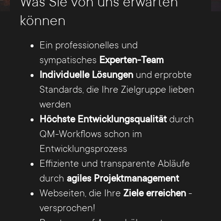
Was Sie von uns erwarten
Webseitenerstellung.
Dabei haben wir uns auf
die Konzeption, das Design und die
können
Programmierung von individuellen Homepages
Ein professionelles und
für Unternehmen aus Minden und Umgebung
sympatisches
Experten-Team
spezialisiert.
Individuelle Lösungen
und erprobte
Standards, die Ihre Zielgruppe lieben
Für einen umfassenden Eindruck unserer
werden
Werbeagentur in Minden informieren Sie sich
Höchste Entwicklungsqualität
durch
gerne auf den weiteren Seiten unseres
QM-Workflows schon im
Internetauftritts oder fordern Sie detaillierte
Entwicklungsprozess
Informationen über das Formular "infos
Effiziente und transparente Abläufe
anfordern" direkt bei uns an. Für ein
durch
agiles Projektmanagement
persönliches Kennenlernen stehen wir Ihnen
Webseiten, die Ihre
Ziele erreichen
-
natürlich auch jederzeit gerne zur Verfügung.
versprochen!
Vereinbaren Sie dazu einfach einen Termin mit