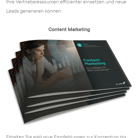
Ihre Vertriebsressourcen effizienter einsetzen und neue
desto besser. Im Einzelfall muss natürlich genau
Leads generieren können.
zwischen Nutzen und Aufwand abgewogen
werden. Wie das Informationsangebot für User
Content Marketing
und Suchmaschinen optimal eingebunden wird,
wie die weiteren Maßnahmen der
Suchmaschinenoptimierung bestmöglich auf
der Seite platziert werden und welche Features
auf der Seite zusätzlichen Nutzen bringen
können, wird sinnvoller Weise bereits mit
Webdesign festgelegt.
Erhalten Sie exklusive Empfehlungen zur Konzeption bis