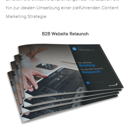
Responsive Design
hin zur idealen Umsetzung einer zielführenden Content
Responsive Design
sichert die optimale
Marketing Strategie.
Darstellung auf allen mobilen Endgeräten.
Hat man eine Website auf dem PC
B2B Website Relaunch
gesehen und möchte sie unterwegs mit
einem mobilen Endgerät (wie z.B. einem
Smartphone oder Tablet) aufrufen, sollte
die Seite in einem responsiven Design
aufrufbar sein. Ist die Darstellung
fehlerhaft oder verwirrrend, könnten User
bzw. potentielle Kunden enttäuscht sein
und abspringen. Ein responsives Design
gehört heute mittlerweile zu einem Must-
Have und wird bei Suchmaschinen wie
Google & Co für den mobilen Index