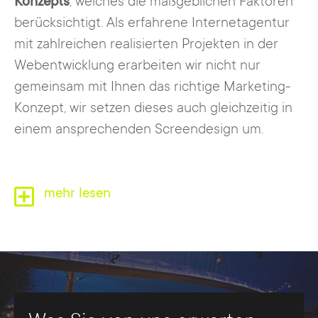
Konzepts
, welches die maßgeblichen Faktoren
berücksichtigt. Als erfahrene Internetagentur
mit zahlreichen realisierten Projekten in der
Webentwicklung erarbeiten wir nicht nur
gemeinsam mit Ihnen das richtige Marketing-
Konzept, wir setzen dieses auch gleichzeitig in
einem ansprechenden Screendesign um.
BRUNS_digital Webdesign
mehr lesen
Agentur in Minden
Bereits seit 2001 bieten wir unseren Kunden
mit inzwischen 15 Mitarbeitern einen Full
Service im Bereich der Webentwicklung und