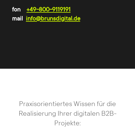
wenn das Design und der Aufbau der Webseite
fon
+49-800-9119191
auf die Unternehmensziele, das Userverhalten
mail
info@brunsdigital.de
und die gewünschten Reaktionen abgestimmt
sind.
Um dies sicher zu stellen, eruieren wir
gemeinsam mit Ihnen in einer ersten
Analysephase
Wünsche, Ziele, Zielgruppen und
Mehrwerte für Ihre Homepage
. Dies bildet die
Basis für die Konzeption der Website, bei der
die in der Gestaltung umzusetzenden Eckdaten
Praxisorientiertes Wissen für die
festgelegt und weitere Maßnahmen, wie z. B.
Realisierung Ihrer digitalen B2B-
Suchmaschinenoptimierung oder Social Media
Projekte:
effektvoll integriert werden.