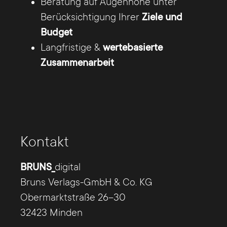
Beratung auf Augenhöhe unter
uns.
Berücksichtigung Ihrer
Ziele und
Budget
Langfristige &
wertebasierte
Zusammenarbeit
Kontakt
Webdesign - Beratung und
BRUNS_
digital
Konzeption
Bruns Verlags-GmbH & Co. KG
Obermarktstraße 26–30
Eine Online-Präsenz kann enormen Einfluss auf
32423 Minden
den Unternehmenserfolg nehmen, jedoch nur,