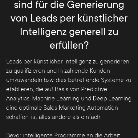
hoch ist.
sind für die Generierung
Vollzug mit enormem Aufwand verbunden.
stets genau die Aufmerksamkeit, die sie
benötigen oder erwarten, wodurch
von Leads per künstlicher
wiederum die Wahrscheinlichkeit des
Intelligenz generell zu
Erzielens einer langfristigen starken
Beziehung zum Kunden wächst.
erfüllen?
Leads per künstlicher Intelligenz zu generieren,
zu qualifizieren und in zahlende Kunden
umzuwandeln bzw. dies betreffende Systeme zu
etablieren, die auf Basis von Predictive
Analytics, Machine Learning und Deep Learning
eine optimale Sales Marketing Automation
schaffen, ist alles andere als einfach.
Bevor intelligente Programme an die Arbeit