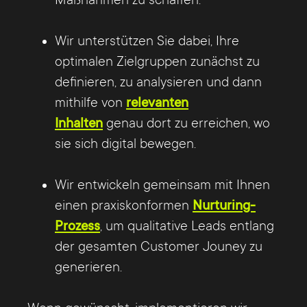
die richtigen Daten vorhanden sein.
So werden sich nach und nach sämtliche
Wir unterstützen Sie dabei, Ihre
Potenziale ergeben, welche schrittweise in
Demzufolge sollten sowohl bestehende
optimalen Zielgruppen zunächst zu
das Gesamtkonzept zu integrieren sind.
Informationen als auch sämtliche
definieren, zu analysieren und dann
Rückschläge und Neuausrichtungen
Datenerhebungspotenziale festgehalten
mithilfe von
relevanten
gehören hier durchaus zum normalen
bzw. analysiert werden, wie Künstliche
Inhalten
genau dort zu erreichen, wo
Ablauf.
Intelligenz (KI) schlussendlich dabei
sie sich digital bewegen.
behilflich sein kann, effizienter
Informationen zu gewinnen.
Wir entwickeln gemeinsam mit Ihnen
einen praxiskonformen
Nurturing-
Ebenfalls sind KPIs festzulegen, anhand
Prozess
, um qualitative Leads entlang
denen das Erreichen der Ziele
der gesamten Customer Jouney zu
schlussendlich wirklich festgemacht
generieren.
werden kann.