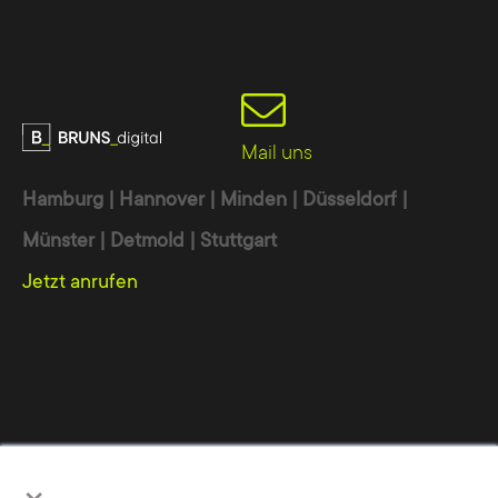
Mail uns
Hamburg | Hannover | Minden | Düsseldorf |
Münster | Detmold | Stuttgart
Jetzt anrufen
Werbeagentur
Online Marketing Agentur
Digitalagentur
×
Wir nutzen Cookies, um Ihnen die bestmögliche Nutzung unserer