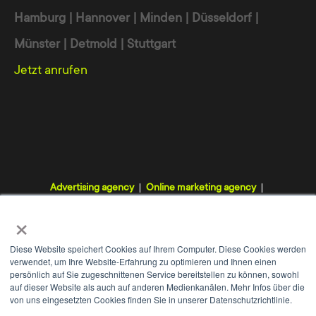
Hamburg | Hannover | Minden | Düsseldorf |
Münster | Detmold | Stuttgart
Jetzt anrufen
Advertising agency
Online marketing agency
Digital agency
Internet agency
Webdesign agency
×
TYPO3 agency
Diese Website speichert Cookies auf Ihrem Computer. Diese Cookies werden
verwendet, um Ihre Website-Erfahrung zu optimieren und Ihnen einen
persönlich auf Sie zugeschnittenen Service bereitstellen zu können, sowohl
auf dieser Website als auch auf anderen Medienkanälen. Mehr Infos über die
von uns eingesetzten Cookies finden Sie in unserer Datenschutzrichtlinie.
WE
+