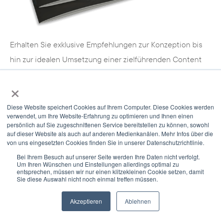
Erhalten Sie exklusive Empfehlungen zur Konzeption bis
hin zur idealen Umsetzung einer zielführenden Content
Marketing Strategie.
×
Wir nutzen Cookies, um Ihnen die bestmögliche Nutzung unserer
Webseite zu ermöglichen und unsere Kommunikation mit Ihnen zu
B2B Website Relaunch
Diese Website speichert Cookies auf Ihrem Computer. Diese Cookies werden
verbessern. Wir berücksichtigen hierbei Ihre Präferenzen und
verwendet, um Ihre Website-Erfahrung zu optimieren und Ihnen einen
verarbeiten Daten für Marketing, Analytics und Personalisierung nur,
persönlich auf Sie zugeschnittenen Service bereitstellen zu können, sowohl
auf dieser Website als auch auf anderen Medienkanälen. Mehr Infos über die
wenn Sie uns durch Klicken auf 'Zustimmen und weiter' Ihr
von uns eingesetzten Cookies finden Sie in unserer Datenschutzrichtlinie.
Einverständnis geben. Sie können Ihre Einwilligung jederzeit mit
Wirkung für die Zukunft widerrufen. Weitere Informationen zu den
Bei Ihrem Besuch auf unserer Seite werden Ihre Daten nicht verfolgt.
Um Ihren Wünschen und Einstellungen allerdings optimal zu
Cookies und Anpassungsmöglichkeiten finden Sie unter dem Button
entsprechen, müssen wir nur einen klitzekleinen Cookie setzen, damit
'Einstellungen'.
Sie diese Auswahl nicht noch einmal treffen müssen.
Akzeptieren
Ablehnen
Einstellungen
Alle akzeptieren
Newsletter
Select Modus