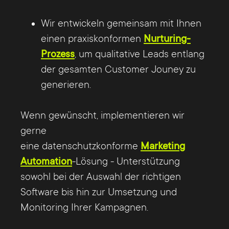
vorzugehen.
ausrichtenden, methodischen,
Wir entwickeln gemeinsam mit Ihnen
technischen und kundenspezifischen
einen praxiskonformen
Nurturing-
Der an dieser Stelle oft stattfindende oder
Voraussetzungen gilt es für maximale
Prozess
, um qualitative Leads entlang
einzuleitende Übergang zwischen B2B
Erfolge immer im Blick zu behalten.
der gesamten Customer Jouney zu
Marketing und Vertrieb bzw. die richtige
generieren.
Übergabe der Leads zwischen den
Abteilungen ist oft schwierig. Hier bricht
Wenn gewünscht, implementieren wir
die Conversion-Kette nicht selten ab. Das
gerne
Marketing entscheidet, welche Leads die
eine datenschutzkonforme
Marketing
Kriterien von SQL‘s erfüllen und übergibt
Automation
-Lösung - Unterstützung
diese dann an den Vertrieb. Die eindeutige
sowohl bei der Auswahl der richtigen
Definition und der Prozess der Übergabe
Software bis hin zur Umsetzung und
müssen im Detail festgelegt werden.
Monitoring Ihrer Kampagnen.
Problematisch ist dabei, dass in vielen
B2B Betrieben Marketing und Vertrieb