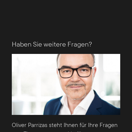
noch immer nicht hinreichend dicht
zusammenarbeiten. Das sollte an der Basis
durch eine gemeinsame Schnittstelle in
Form eines Customer-Relationship-
Management-Programms (CRM) und
Haben Sie weitere Fragen?
gegebenenfalls ein Service Level
Agreement (SLA) behoben werden. In
letzterem verspricht das Marketing dem
Vertrieb, monatlich eine gewisse Zahl an
Leads zu übermitteln. Vom Vertrieb kommt
demzufolge die Zusicherung, diese Leads
innerhalb einer bestimmten Zeit zu
bearbeiten.
Oliver Parrizas steht Ihnen für Ihre Fragen