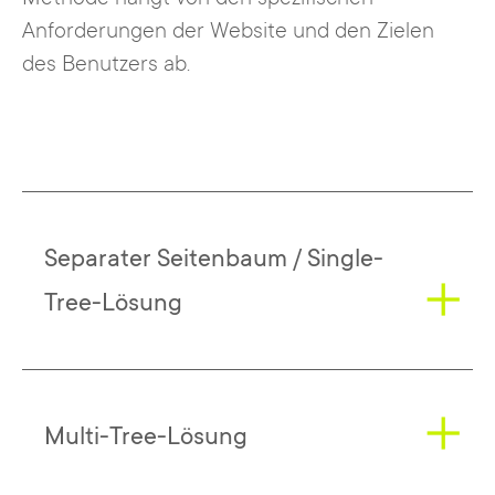
Anforderungen der Website und den Zielen
des Benutzers ab.
Separater Seitenbaum / Single-
Tree-Lösung
TYPO3 folgt in erster Linie dem Konzept
Multi-Tree-Lösung
der Lokalisierung der gesamten Website: