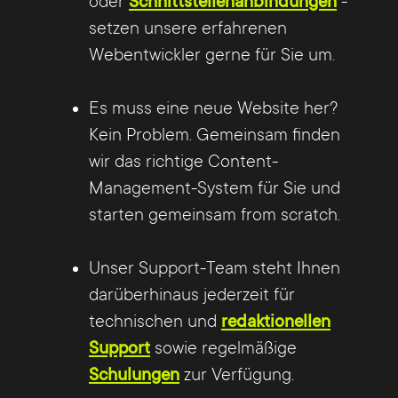
oder
Schnittstellenanbindungen
-
innerhalb weniger Sekunden.
setzen unsere erfahrenen
Webentwickler gerne für Sie um.
Die übersetzten Inhalte werden als weitere
Seitensprache und mit sämtlichen
Es muss eine neue Website her?
vorliegenden Inhaltselementen im TYPO3
Kein Problem. Gemeinsam finden
Backend vollautomatisch angelegt. Ihr
wir das richtige Content-
Redakteur kann dann nach einer
Management-System für Sie und
Sichtkontrolle und bei Bedarf auf erfolgten
starten gemeinsam from scratch.
Korrekturen, die übersetzten Inhalten für
die alternative Seitensprache einfach per
Unser Support-Team steht Ihnen
Klick freischalten.
darüberhinaus jederzeit für
technischen und
redaktionellen
Der Aufwand, mehrsprachige Websites zu
Support
sowie regelmäßige
verwalten und Texte sowie neue
Schulungen
zur Verfügung.
Lokalisierungen Ihrer Website zu erstellen,