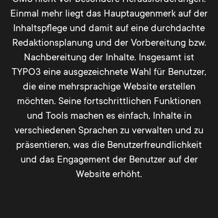
nach realisiert werden: Die Redaktion
vernachlässigter, aber entscheidender
Einmal mehr liegt das Hauptaugenmerk auf der
nimmt sich nur einen Seitenbereich vor,
Punkt und zugleich Irrglaube: Auch
Inhaltspflege und damit auf eine durchdachte
pflegt diesen in der Basissprache und
migrierte Inhalte bedürfen einer
Redaktionsplanung und der Vorbereitung bzw.
übersetzt anschließend per DeepL. Danach
redaktionelle Überarbeitung.
Nachbereitung der Inhalte. Insgesamt ist
können die Übersetzungen direkt online
TYPO3 eine ausgezeichnete Wahl für Benutzer,
gehen. Schritt für Schritt ist eine
Dies gilt umso mehr im Fall der
die eine mehrsprachige Website erstellen
kontinuierliche Er- oder Überarbeitung
Übersetzung, denn verwaiste Inhalte usw.
möchten. Seine fortschrittlichen Funktionen
mitsamt Übersetzung möglich und führt
führen auf Seiten der beauftragten
und Tools machen es einfach, Inhalte in
zudem zu einer Reduktion der
Übersetzer zu Mehraufwand und dieser
verschiedenen Sprachen zu verwalten und zu
Arbeitsbelastung.
kostet.
präsentieren, was die Benutzerfreundlichkeit
und das Engagement der Benutzer auf der
Automatische Übersetzungen durch
Somit kann ebenso im Bestand mit
Website erhöht.
Anbindung an Deepl im Detail erklärt
derselben Methode vorgegangen werden
als würden neue Inhalte erstellt. In beiden
DeepL ist ein Technologieunternehmen
Fällen bedarf es einer entsprechenden