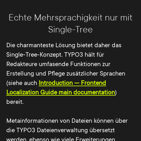
so springen sie auf die Startseite innerhalb
zur Verfügung gestellt werden soll? Die am
des Seitenastes der gewählten Sprache.
naheliegendste und auch schlechteste
Echte Mehrsprachigkeit nur mit
Kontextual springen die Besucher gleich
Idee stellt die einfache Kopie der Texte aus
Single-Tree
mit – ein Effekt, der problematisch sein
dem Browser dar:
kann.
Die charmanteste Lösung bietet daher das
Seiten und Inhalte werden eher
Single-Tree-Konzept. TYPO3 hält für
Das Multi-Tree-Konzept eignet sich daher
schlecht strukturiert erfasst
Redakteure umfasende Funktionen zur
vornehmlich für wenige zu übersetzende
Metaangaben und andere, speziell für
Erstellung und Pflege zusätzlicher Sprachen
Seiten, gegebenenfalls für Spezialbereiche
Suchmaschinen, relevante
(siehe auch
Introduction — Frontend
für ausgesuchte Zielgruppen.
Informationen bleiben
Localization Guide main documentation
)
unberücksichtigt
bereit.
Datensätze wie News, Produkte oder
Systemkategorien sind als solche
Metainformationen von Dateien können über
schwer erkennbar
die TYPO3 Dateienverwaltung übersetzt
werden, ebenso wie viele Erweiterungen