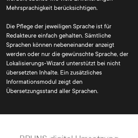
Für die strukturierte Erfassung der zu
Mehrsprachigkeit berücksichtigen.
lokalisierenden Inhalte bietet sich daher
eine Erweiterung wie dem kostenfreien
Die Pflege der jeweiligen Sprache ist für
Localization Manager „l10nmgr“ an. So
Redakteure einfach gehalten. Sämtliche
kann gewährleistet werden, dass alle
Sprachen können nebeneinander anzeigt
Bestandteile der Website berücksichtigt
werden oder nur die gewünschte Sprache, der
werden.
Lokalisierungs-Wizard unterstützt bei nicht
übersetzten Inhalte. Ein zusätzliches
Egal ob anschließend die Übersetzung
Informationsmodul zeigt den
inhouse erledigt oder eine professionelle
Übersetzungsstand aller Sprachen.
Übersetzungsagentur beauftragt wird, die
strukturierte Erfassung bildet die
Grundlage für eine erfolgreiche
Lokalisierung. Speziell wenn mehr als ein,
zwei Sprachen angeboten werden sollen.