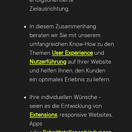
(Schnittstelle) sowie erweiterte
Zielausrichtung.
Übersetzungskapazitäten im Web an. Um
Übersetzungen von vorhandenem
In diesem Zusammenhang
deutschen Content in TYPO3 zeitsparend
beraten wir Sie mit unserem
zu realisieren, haben wir im Rahmen
umfangreichen Know-How zu den
diverser Kundenprojekte gute Erfahrungen
Themen
User Experience
und
mit der TYPO3 Extension
Nutzerführung
auf Ihrer Website
wv_deepltranslate gemacht. Nach der
und helfen Ihnen, den Kunden
Integration der Extension in Ihre TYPO3
ein optimales Erlebnis zu liefern.
Installation ermöglicht DeepL Translate
Ihren Redakteuren die vollautomatische
Ihre individuellen Wünsche -
Übersetzung Ihrer Inhalte direkt im TYPO3
seien es die Entwicklung von
Backend. Durch eine direkte,
Extensions
, responsive Websites,
mehrschrittige Kommunikation mit der
Apps
DeepL API erfolgt die Übersetzung