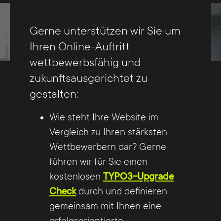
aus Köln, welches sich auf die Entwicklung
Redaktionsplanung, die klug umgesetzt,
von künstlicher Intelligenz für Sprachen
alle Beteiligten entlastet und damit die
Gerne unterstützen wir Sie um
spezialisiert hat. Der DeepL Translator ist
Qualität sichert.
Ihren Online-Auftritt
bereits seit 5 Jahren als Website unter
wettbewerbsfähig und
www.deepl.com
verfügbar und bietet dort
zukunftsausgerichtet zu
ein kostenloses maschinelles
gestalten:
Übersetzungssystem auf der Basis von
neuronalen Netzen, das Übersetzungen
Wie steht Ihre Website im
von bisher unerreichter Qualität
Vergleich zu Ihren stärksten
produziert.
Wettbewerbern dar? Gerne
führen wir für Sie einen
DeepL Pro, das im März 2018
kostenlosen
TYPO3-Upgrade
veröffentlicht wurde, ist eine Erweiterung
Check
durch und definieren
dieser Plattform und bietet damit ein
gemeinsam mit Ihnen eine
Produkt, das eine professionelle API
erfolgsorientierte