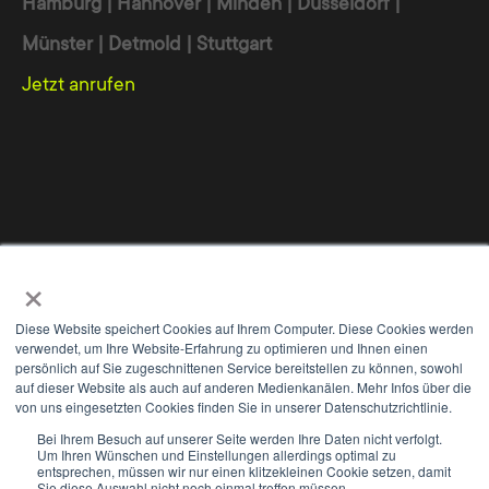
Hamburg | Hannover | Minden | Düsseldorf |
Münster | Detmold | Stuttgart
Jetzt anrufen
Werbeagentur
Online Marketing Agentur
Digitalagentur
×
Wir nutzen Cookies, um Ihnen die bestmögliche Nutzung unserer
Internet Agentur
Webdesign Agentur
TYPO3 Agentur
Webseite zu ermöglichen und unsere Kommunikation mit Ihnen zu
Diese Website speichert Cookies auf Ihrem Computer. Diese Cookies werden
verbessern. Wir berücksichtigen hierbei Ihre Präferenzen und
verwendet, um Ihre Website-Erfahrung zu optimieren und Ihnen einen
verarbeiten Daten für Marketing, Analytics und Personalisierung nur,
persönlich auf Sie zugeschnittenen Service bereitstellen zu können, sowohl
auf dieser Website als auch auf anderen Medienkanälen. Mehr Infos über die
wenn Sie uns durch Klicken auf 'Zustimmen und weiter' Ihr
von uns eingesetzten Cookies finden Sie in unserer Datenschutzrichtlinie.
Einverständnis geben. Sie können Ihre Einwilligung jederzeit mit
WE
+
Wirkung für die Zukunft widerrufen. Weitere Informationen zu den
Bei Ihrem Besuch auf unserer Seite werden Ihre Daten nicht verfolgt.
Um Ihren Wünschen und Einstellungen allerdings optimal zu
Cookies und Anpassungsmöglichkeiten finden Sie unter dem Button
Kontakt
Impressum
Datenschutz
AGB
entsprechen, müssen wir nur einen klitzekleinen Cookie setzen, damit
'Einstellungen'.
Sie diese Auswahl nicht noch einmal treffen müssen.