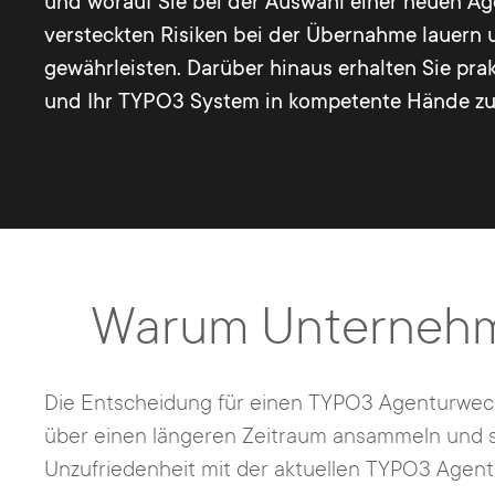
und worauf Sie bei der Auswahl einer neuen A
versteckten Risiken bei der Übernahme lauern 
gewährleisten. Darüber hinaus erhalten Sie prak
und Ihr TYPO3 System in kompetente Hände zu
Warum Unternehme
Die Entscheidung für einen TYPO3 Agenturwechse
über einen längeren Zeitraum ansammeln und sch
Unzufriedenheit mit der aktuellen TYPO3 Agentu