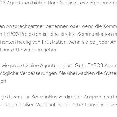
PO3 Agenturen bieten klare Service Level Agreements
sten Ansprechpartner benennen oder wenn die Kommu
n TYPO3 Projekten ist eine direkte Kommunikation m
ichten häufig von Frustration, wenn sie bei jeder A
ionskette verloren gehen.
n, wie proaktiv eine Agentur agiert. Gute TYPO3 Agen
ögliche Verbesserungen. Sie überwachen die System
en.
ojektteam zur Seite, inklusive direkter Ansprechpart
und legen großen Wert auf persönliche, transparent