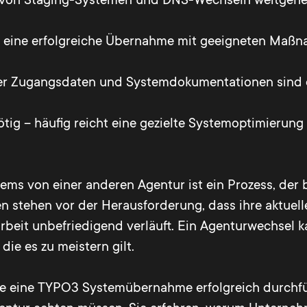
atz von Staging-Systemen und DNS-Wechseln weitgeh
st eine erfolgreiche Übernahme mit geeigneten Maß
ler Zugangsdaten und Systemdokumentationen sind e
tig – häufig reicht eine gezielte Systemoptimierung
 von einer anderen Agentur ist ein Prozess, der b
men stehen vor der Herausforderung, dass ihre aktue
eit unbefriedigend verläuft. Ein Agenturwechsel kan
die es zu meistern gilt.
ie eine TYPO3 Systemübernahme erfolgreich durchfüh