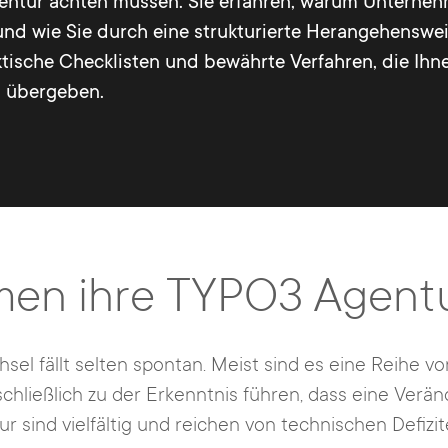
gentur achten müssen. Sie erfahren, warum Unterne
und wie Sie durch eine strukturierte Herangehensw
tische Checklisten und bewährte Verfahren, die Ihne
 übergeben.
n ihre TYPO3 Agentu
l fällt selten spontan. Meist sind es eine Reihe vo
ließlich zu der Erkenntnis führen, dass eine Verän
r sind vielfältig und reichen von technischen Defizi