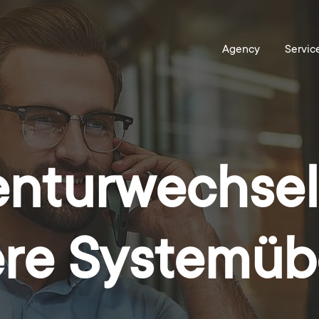
turwechsel:
here Systemü