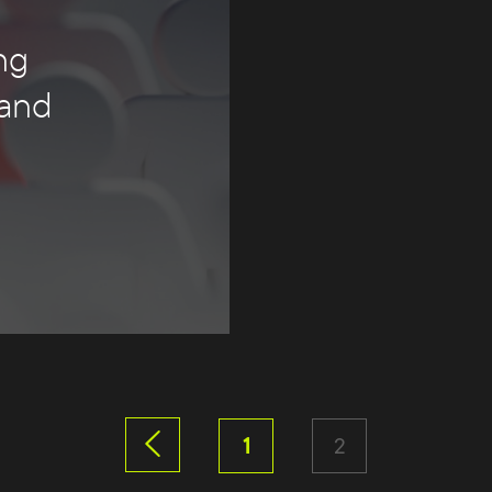
ng
tand
1
2