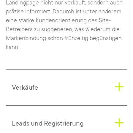
Landingpage nicht nur verkauft, sondern auch
präzise informiert. Dadurch ist unter anderem
eine starke Kundenorientierung des Site-
Betreibers zu suggerieren, was wiederum die
Markenbindung schon frühzeitig begünstigen
kann.
Verkäufe
Landingpages eigenen sich hervorragend
Leads und Registrierung
dazu Verkäufe zu generieren. Es können