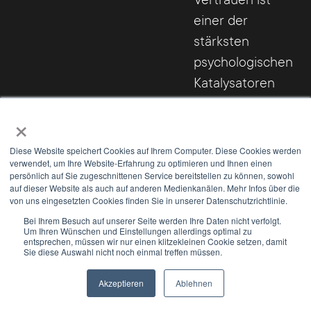
einer der
stärksten
psychologischen
Katalysatoren
für die
×
Kaufentscheidung!
Wir nutzen Cookies, um Ihnen die bestmögliche Nutzung unserer
Webseite zu ermöglichen und unsere Kommunikation mit Ihnen zu
Diese Website speichert Cookies auf Ihrem Computer. Diese Cookies werden
verbessern. Wir berücksichtigen hierbei Ihre Präferenzen und
verwendet, um Ihre Website-Erfahrung zu optimieren und Ihnen einen
verarbeiten Daten für Marketing, Analytics und Personalisierung nur,
persönlich auf Sie zugeschnittenen Service bereitstellen zu können, sowohl
auf dieser Website als auch auf anderen Medienkanälen. Mehr Infos über die
wenn Sie uns durch Klicken auf 'Zustimmen und weiter' Ihr
von uns eingesetzten Cookies finden Sie in unserer Datenschutzrichtlinie.
Einverständnis geben. Sie können Ihre Einwilligung jederzeit mit
Wirkung für die Zukunft widerrufen. Weitere Informationen zu den
Bei Ihrem Besuch auf unserer Seite werden Ihre Daten nicht verfolgt.
Um Ihren Wünschen und Einstellungen allerdings optimal zu
Cookies und Anpassungsmöglichkeiten finden Sie unter dem Button
entsprechen, müssen wir nur einen klitzekleinen Cookie setzen, damit
'Einstellungen'.
Sie diese Auswahl nicht noch einmal treffen müssen.
Akzeptieren
Ablehnen
Einstellungen
Alle akzeptieren
Darum eignet sich WordPress
Newsletter
Select Modus